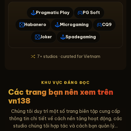
Pragmatic Play
PG Soft
Habanero
Microgaming
CQ9
Joker
Spadegaming
7+ studios · curated for Vietnam
KHU VỰC ĐÁNG ĐỌC
Các trang bạn nên xem trên
vn138
Chúng tôi duy trì một số trang biên tập cung cấp
thông tin chi tiết về cách nền tảng hoạt động, các
studio chúng tôi hợp tác và cách bạn quản lý...