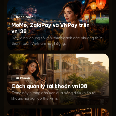
Thanh toán
MoMo, ZaloPay và VNPay trên
vn138
Đây là nơi chúng tôi giải thích cách các phương thức
thanh toán Vietnam hoạt động...
Tài khoản
Cách quản lý tài khoản vn138
Trang này hướng dẫn bạn qua bảng điều khiển tài
khoản, nơi bạn có thể xem...