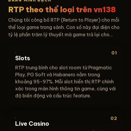
BẢNG MINH BẠCH
RTP theo thể loại trên vn138
Chúng tôi công bố RTP (Return to Player) cho mỗi
thể loại game trong sảnh. Con số này đại diện cho
tỷ lệ phần trăm lý thuyết mà game trả lại cho...
01
Slots
RTP trung bình cho slot room từ Pragmatic
Play, PG Soft và Habanero nằm trong
khoảng 95-97%. Mỗi slot hiển thị RTP chính
xác trong màn hình thông tin game, cùng với
độ biến động và cấu trúc feature.
02
Live Casino