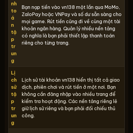
nh
Bạn nạp tiền vào vn138 một lần qua MoMo,
to
ZaloPay hoặc VNPay và số dư sẵn sàng cho
á
mọi game. Rút tiền cũng đi về cùng một tài
n
khoản ngân hàng. Quản lý nhiều nền tảng
tậ
có nghĩa là bạn phải thiết lập thanh toán
p
riêng cho từng trang.
tr
un
g
Lị
ch
Lịch sử tài khoản vn138 hiển thị tất cả giao
sử
dịch, phiên chơi và rút tiền ở một nơi. Bạn
tậ
không cần đăng nhập vào nhiều trang để
p
kiểm tra hoạt động. Các nền tảng riêng lẻ
tr
giữ lịch sử riêng và bạn phải đối chiếu thủ
un
công.
g