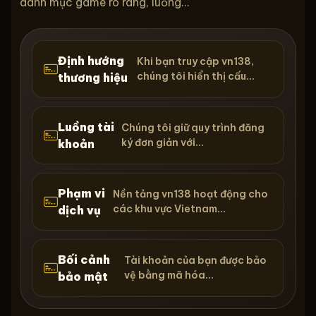
danh mục game rõ ràng, luồng...
Định hướng
Khi bạn truy cập vn138,
chúng tôi hiển thị cấu...
thương hiệu
Luồng tài
Chúng tôi giữ quy trình đăng
ký đơn giản với...
khoản
Phạm vi
Nền tảng vn138 hoạt động cho
các khu vực Vietnam...
dịch vụ
Bối cảnh
Tài khoản của bạn được bảo
vệ bằng mã hóa...
bảo mật