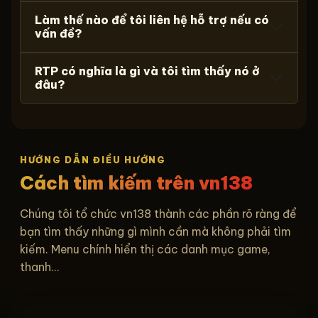
Làm thế nào để tôi liên hệ hỗ trợ nếu có
vấn đề?
RTP có nghĩa là gì và tôi tìm thấy nó ở
đâu?
HƯỚNG DẪN ĐIỀU HƯỚNG
Cách tìm kiếm trên vn138
Chúng tôi tổ chức vn138 thành các phần rõ ràng để
bạn tìm thấy những gì mình cần mà không phải tìm
kiếm. Menu chính hiển thị các danh mục game,
thanh...