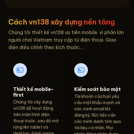
Cách vn138 xây dựng nền tảng
Chúng tôi thiết kế vn138 ưu tiên mobile, vì phần lớn
người chơi Vietnam truy cập từ điện thoại. Giao
diện điều chỉnh theo kích thước...
Thiết kế mobile-
Kiểm soát bảo mật
first
Tài khoản của bạn yêu
Chúng tôi xây dựng
cầu mật khẩu mạnh và
vn138 để hoạt động
xác minh email khi
trên màn hình điện
đăng ký. Rút tiền cần
thoại trước, sau đó mở
xác minh danh tính qua
rộng lên tablet và
tài liệu cá nhân. Mọi
desktop. Sảnh game,