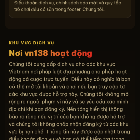
Điều khoản dịch vụ, chính sách bảo mật và quy tắc
trò chơi đều có sẵn trong footer. Chúng tôi...
KHU VỰC DỊCH VỤ
Nơi vn138 hoạt động
Chúng tôi cung cấp dịch vụ cho các khu vực
Vietnam nơi pháp luật địa phương cho phép hoạt
động cá cược trực tuyến. Điều này có nghĩa là bạn
có thể mở tài khoản và chơi nếu bạn truy cập từ
các khu vực được hỗ trợ này. Chúng tôi không mở
rộng ra ngoài phạm vi này và sẽ yêu cầu xác minh
địa chỉ khi bạn đăng ký. Nền tảng hiển thị thông
báo rõ ràng nếu vị trí của bạn không được hỗ trợ
và chúng tôi không chấp nhận đăng ký từ các khu
vực bị hạn chế. Thông tin này được cập nhật trong
điều khoản dịch vụ và bạn có thể kiểm tra trạng