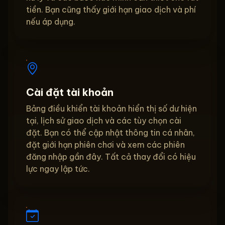
tiền. Bạn cũng thấy giới hạn giao dịch và phí
nếu áp dụng.
Cài đặt tài khoản
Bảng điều khiển tài khoản hiển thị số dư hiện
tại, lịch sử giao dịch và các tùy chọn cài
đặt. Bạn có thể cập nhật thông tin cá nhân,
đặt giới hạn phiên chơi và xem các phiên
đăng nhập gần đây. Tất cả thay đổi có hiệu
lực ngay lập tức.