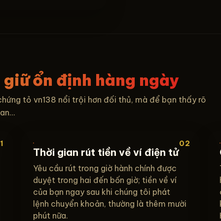
 giữ ổn định hàng ngày
hứng tỏ vn138 nổi trội hơn đối thủ, mà để bạn thấy rõ
an...
1
02
Thời gian rút tiền về ví điện tử
Yêu cầu rút trong giờ hành chính được
duyệt trong hai đến bốn giờ; tiền về ví
của bạn ngay sau khi chúng tôi phát
lệnh chuyển khoản, thường là thêm mười
phút nữa.