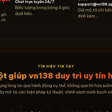
Chat trực tuyến 24/7
support@vn138.a
Biểu tượng bong bóng ở góc
Gửi mô tả chi tiết
dưới bên...
 giờ,
đính kèm...
, và
TÍN HIỆU TIN CẬY
ột giúp vn138 duy trì uy tín
ựng lòng tin qua hành động cụ thể, không qua lời hứa suô
ây mô tả các biện pháp kỹ thuật, chính sách minh bạch và.