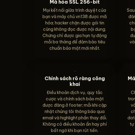
Mã hóa SSL 256-bit
Mọi kết nối giữa trình duyệt của
Sau 
bạn và máy chủ vn138 được mã
đăn
hóa; hacker chặn được gói tin
ch
cũng không đọc được nội dung.
bạ
Chứng chỉ được gia hạn tự động
đư
mỗi ba tháng để đảm bảo tiêu
và
chuẩn bảo mật mới nhất.
Chính sách rõ ràng công
Má
khai
Điều khoản dịch vụ, quy tắc
Ch
cược và chính sách bảo mật
tro
được đăng ở footer; mỗi khi cập
v
nhật chúng tôi thông báo qua
ch
email và highlight phần thay đổi.
dat
Không có điều khoản ẩn hay phí
tự
bất ngờ khi bạn rút tiền.