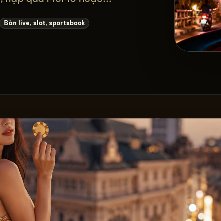
Bàn live, slot, sportsbook