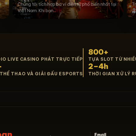
Chúng tôi tích hợp ba ví điện tử phổ biến nhất tại
Tr
Việt Nam. Khi bạn...
u
+
800+
IO LIVE CASINO PHÁT TRỰC TIẾP
TỰA SLOT TỪ NHI
+
2–4h
THỂ THAO VÀ GIẢI ĐẤU ESPORTS
THỜI GIAN XỬ LÝ 
bạn
Email