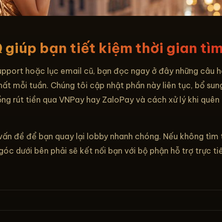
giúp bạn tiết kiệm thời gian tì
support hoặc lục email cũ, bạn đọc ngay ở đây những câu h
ất mỗi tuần. Chúng tôi cập nhật phần này liên tục, bổ sung
ồng rút tiền qua VNPay hay ZaloPay và cách xử lý khi quên
vấn đề để bạn quay lại lobby nhanh chóng. Nếu không tìm t
góc dưới bên phải sẽ kết nối bạn với bộ phận hỗ trợ trực tiế