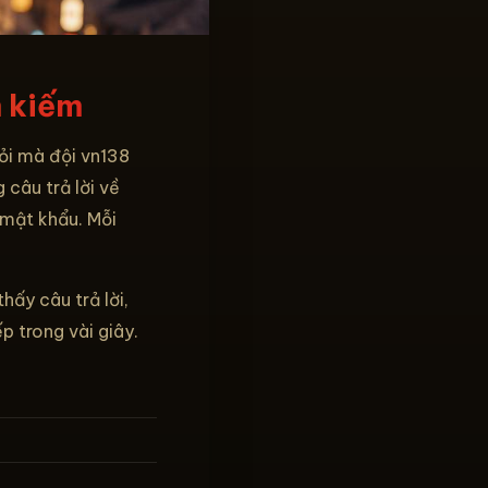
m kiếm
ỏi mà đội vn138
 câu trả lời về
 mật khẩu. Mỗi
hấy câu trả lời,
p trong vài giây.