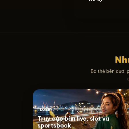
Nh
Ba thẻ bên dưới 
LOBBY
Truy cập bàn live, slot và
sportsbook