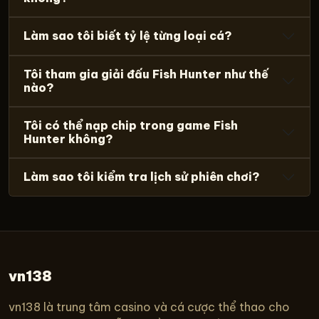
Làm sao tôi biết tỷ lệ từng loại cá?
Tôi tham gia giải đấu Fish Hunter như thế
nào?
Tôi có thể nạp chip trong game Fish
Hunter không?
Làm sao tôi kiểm tra lịch sử phiên chơi?
vn138
vn138 là trung tâm casino và cá cược thể thao cho