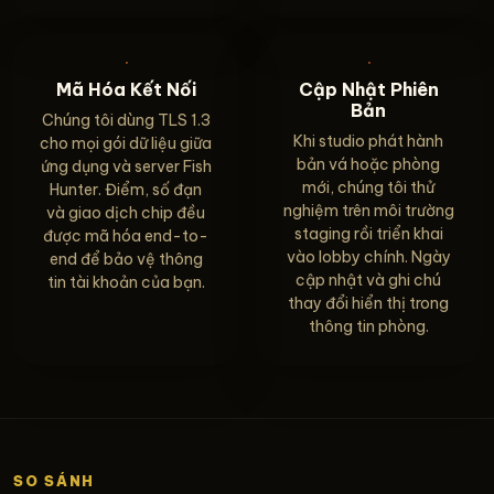
Mã Hóa Kết Nối
Cập Nhật Phiên
Bản
Chúng tôi dùng TLS 1.3
Khi studio phát hành
cho mọi gói dữ liệu giữa
bản vá hoặc phòng
ứng dụng và server Fish
mới, chúng tôi thử
Hunter. Điểm, số đạn
nghiệm trên môi trường
và giao dịch chip đều
staging rồi triển khai
được mã hóa end-to-
vào lobby chính. Ngày
end để bảo vệ thông
cập nhật và ghi chú
tin tài khoản của bạn.
thay đổi hiển thị trong
thông tin phòng.
SO SÁNH