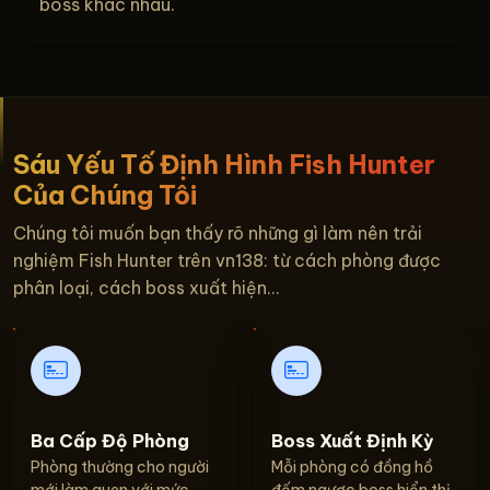
boss khác nhau.
Sáu Yếu Tố Định Hình Fish Hunter
Của Chúng Tôi
Chúng tôi muốn bạn thấy rõ những gì làm nên trải
nghiệm Fish Hunter trên vn138: từ cách phòng được
phân loại, cách boss xuất hiện...
Ba Cấp Độ Phòng
Boss Xuất Định Kỳ
Phòng thường cho người
Mỗi phòng có đồng hồ
mới làm quen với mức
đếm ngược boss hiển thị