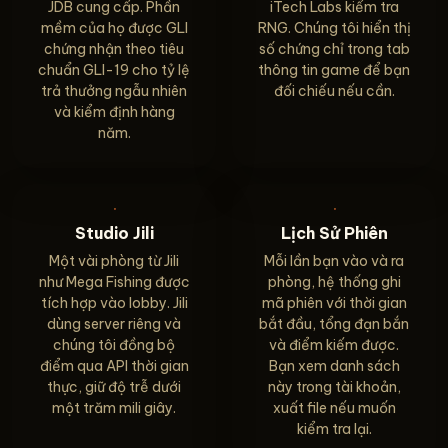
JDB cung cấp. Phần
iTech Labs kiểm tra
mềm của họ được GLI
RNG. Chúng tôi hiển thị
chứng nhận theo tiêu
số chứng chỉ trong tab
chuẩn GLI-19 cho tỷ lệ
thông tin game để bạn
trả thưởng ngẫu nhiên
đối chiếu nếu cần.
và kiểm định hàng
năm.
Studio Jili
Lịch Sử Phiên
Một vài phòng từ Jili
Mỗi lần bạn vào và ra
như Mega Fishing được
phòng, hệ thống ghi
tích hợp vào lobby. Jili
mã phiên với thời gian
dùng server riêng và
bắt đầu, tổng đạn bắn
chúng tôi đồng bộ
và điểm kiếm được.
điểm qua API thời gian
Bạn xem danh sách
thực, giữ độ trễ dưới
này trong tài khoản,
một trăm mili giây.
xuất file nếu muốn
kiểm tra lại.