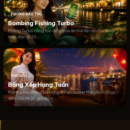
PHÒNG ĐẤU THỦ
Bombing Fishing Turbo
Phòng Turbo nâng tốc độ game lên hai lần và cho phép
mức đạn từ 20...
GIẢI ĐẤU
Bảng Xếp Hạng Tuần
Mỗi thứ Hai chúng tôi mở giải Fish Hunter Marathon chạy
đến Chủ Nhật, ghi điểm...