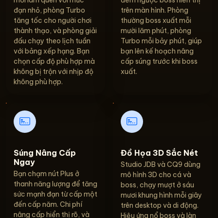
đạn nhỏ, phòng Turbo
trên màn hình. Phòng
tăng tốc cho người chơi
thường boss xuất mỗi
thành thạo, và phòng giải
mười lăm phút, phòng
đấu chạy theo lịch tuần
Turbo mỗi bảy phút, giúp
với bảng xếp hạng. Bạn
bạn lên kế hoạch nâng
chọn cấp độ phù hợp mà
cấp súng trước khi boss
không bị trộn với nhịp độ
xuất.
không phù hợp.
Súng Nâng Cấp
Đồ Họa 3D Sắc Nét
Ngay
Studio JDB và CQ9 dùng
Bạn chạm nút Plus ở
mô hình 3D cho cá và
thanh năng lượng để tăng
boss, chạy mượt ở sáu
sức mạnh đạn từ cấp một
mươi khung hình mỗi giây
đến cấp năm. Chi phí
trên desktop và di động.
nâng cấp hiển thị rõ, và
Hiệu ứng nổ boss và làn