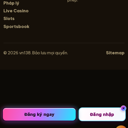
Pháp lý
Live Casino
Slots
Sportsbook
Sitemap
© 2026 vn138. Bảo lưu mọi quyền.
×
Đăng ký ngay
Đăng nhập