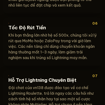
nhỏ liên tục để đặt chip và xem kết quả.
06
Tốc Độ Rút Tiền
Khi bạn thắng lớn nhờ hệ số 500x, chúng tôi xử lý
rút qua MoMo hoặc ZaloPay trong vài giờ làm
việc. Các nền tảng chỉ dùng chuyển khoản ngân
hàng thường mất 1–3 ngày, làm giảm trải
nghiệm sau khi trúng số Lightning may mắn.
07
Hỗ Trợ Lightning Chuyên Biệt
Đội chat của vn138 được đào tạo về cơ chế
Lightning Roulette, trả lời ngay các câu hỏi như
cách tính hệ số nhân hay tại sao một số cược
không nhận Multiplier. Hỗ trợ chung ở nền tảng