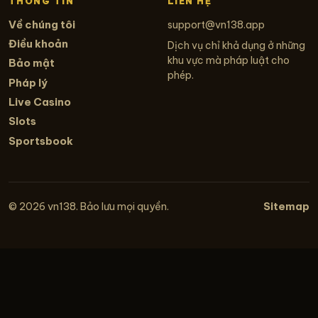
THÔNG TIN
LIÊN HỆ
Về chúng tôi
support@vn138.app
Điều khoản
Dịch vụ chỉ khả dụng ở những
khu vực mà pháp luật cho
Bảo mật
phép.
Pháp lý
Live Casino
Slots
Sportsbook
Sitemap
© 2026 vn138. Bảo lưu mọi quyền.