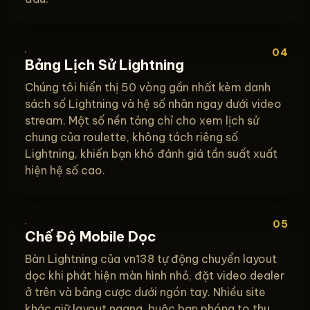
04
Bảng Lịch Sử Lightning
Chúng tôi hiển thị 50 vòng gần nhất kèm danh
sách số Lightning và hệ số nhân ngay dưới video
stream. Một số nền tảng chỉ cho xem lịch sử
chung của roulette, không tách riêng số
Lightning, khiến bạn khó đánh giá tần suất xuất
hiện hệ số cao.
05
Chế Độ Mobile Dọc
Bàn Lightning của vn138 tự động chuyển layout
dọc khi phát hiện màn hình nhỏ, đặt video dealer
ở trên và bảng cược dưới ngón tay. Nhiều site
khác giữ layout ngang, buộc bạn phóng to thu