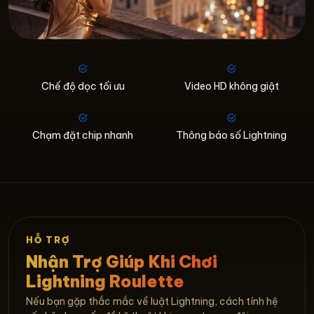
Chế độ dọc tối ưu
Video HD không giật
Chạm đặt chip nhanh
Thông báo số Lightning
HỖ TRỢ
Nhận Trợ Giúp Khi Chơi
Lightning Roulette
Nếu bạn gặp thắc mắc về luật Lightning, cách tính hệ