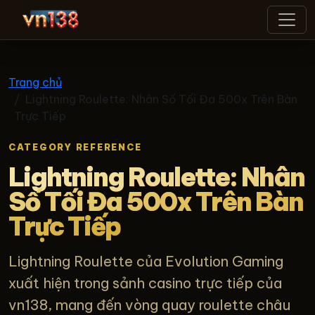
vn138
Trang chủ
Lightning Roulette: Nhân Số Tối Đa 500x Trên Bàn
Trực Tiếp
CATEGORY REFERENCE
Lightning Roulette: Nhân
Số Tối Đa 500x Trên Bàn
Trực Tiếp
Lightning Roulette của Evolution Gaming
xuất hiện trong sảnh casino trực tiếp của
vn138, mang đến vòng quay roulette châu