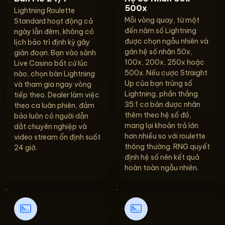
500x
Lightning Roulette
Mỗi vòng quay, từ một
Standard hoạt động cả
đến năm số Lightning
ngày lẫn đêm, không có
được chọn ngẫu nhiên và
lịch bảo trì định kỳ gây
gán hệ số nhân 50x,
gián đoạn. Bạn vào sảnh
100x, 200x, 250x hoặc
Live Casino bất cứ lúc
500x. Nếu cược Straight
nào, chọn bàn Lightning
Up của bạn trúng số
và tham gia ngay vòng
Lightning, phần thắng
tiếp theo. Dealer làm việc
35:1 cơ bản được nhân
theo ca luân phiên, đảm
thêm theo hệ số đó,
bảo luôn có người dẫn
mang lại khoản trả lớn
dắt chuyên nghiệp và
hơn nhiều so với roulette
video stream ổn định suốt
thông thường. RNG quyết
24 giờ.
định hệ số nên kết quả
hoàn toàn ngẫu nhiên.